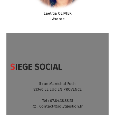
Laëtitia OLIVIER
Gérante
S
IEGE SOCIAL
5 rue Maréchal Foch
83340 LE LUC EN PROVENCE
Tél : 07.84.38.88.55
@ : Contact@solytgestion.fr