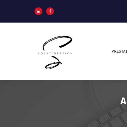
PRESTAT
Assistante de direction externalisée
A