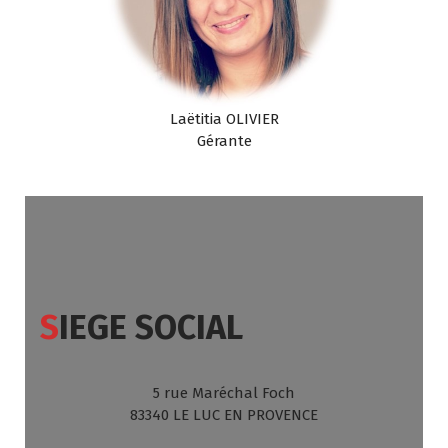
Laëtitia OLIVIER
Gérante
S
IEGE SOCIAL
5 rue Maréchal Foch
83340 LE LUC EN PROVENCE